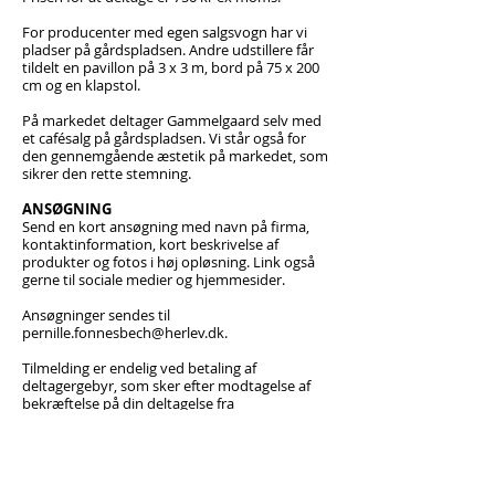
For producenter med egen salgsvogn har vi
pladser på gårdspladsen. Andre udstillere får
tildelt en pavillon på 3 x 3 m, bord på 75 x 200
cm og en klapstol.
På markedet deltager Gammelgaard selv med
et cafésalg på gårdspladsen. Vi står også for
den gennemgående æstetik på markedet, som
sikrer den rette stemning.
ANSØGNING
Send en kort ansøgning med navn på firma,
kontaktinformation, kort beskrivelse af
produkter og fotos i høj opløsning. Link også
gerne til sociale medier og hjemmesider.
Ansøgninger sendes til
pernille.fonnesbech@herlev.dk
.​
Tilmelding er endelig ved betaling af
deltagergebyr, som sker efter modtagelse af
bekræftelse på din deltagelse fra
Gammelgaard.
PRAKTISKE OPLYSNINGER
Hvis du har særlige behov for fx strøm eller
kommer med egen salgsvogn, skal dette