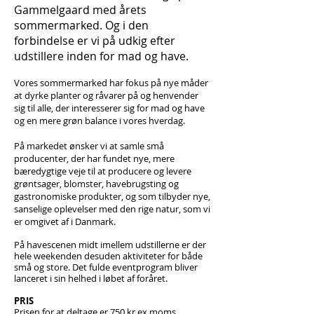
Gammelgaard med årets
sommermarked. Og i den
forbindelse er vi på udkig efter
udstillere inden for mad og have.
Vores sommermarked har fokus på nye måder
at dyrke planter og råvarer på og henvender
sig til alle, der interesserer sig for mad og have
og en mere grøn balance i vores hverdag.
På markedet ønsker vi at samle små
producenter, der har fundet nye, mere
bæredygtige veje til at producere og levere
grøntsager, blomster, havebrugsting og
gastronomiske produkter, og som tilbyder nye,
sanselige oplevelser med den rige natur, som vi
er omgivet af i Danmark.
På havescenen midt imellem udstillerne er der
hele weekenden desuden aktiviteter for både
små og store. Det fulde eventprogram bliver
lanceret i sin helhed i løbet af foråret.
PRIS
Prisen for at deltage er 750 kr ex moms.