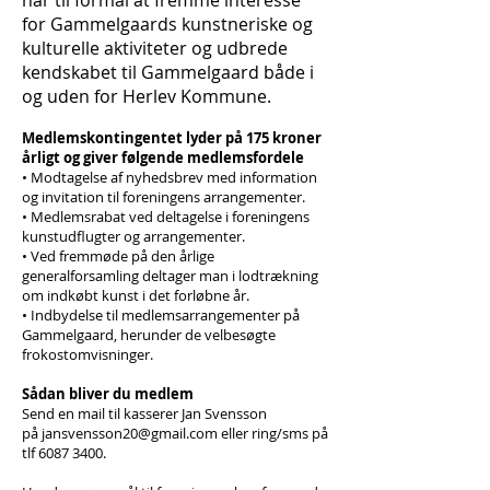
har til formål at fremme interesse
for Gammelgaards kunstneriske og
kulturelle aktiviteter og udbrede
kendskabet til Gammelgaard både i
og uden for Herlev Kommune.
Medlemskontingentet lyder på 175 kroner
årligt og giver følgende medlemsfordele
• Modtagelse af nyhedsbrev med information
og invitation til foreningens arrangementer.
• Medlemsrabat ved deltagelse i foreningens
kunstudflugter og arrangementer.
• Ved fremmøde på den årlige
generalforsamling deltager man i lodtrækning
om indkøbt kunst i det forløbne år.
• Indbydelse til medlemsarrangementer på
Gammelgaard, herunder de velbesøgte
frokostomvisninger.
Sådan bliver du medlem
Send en mail til kasserer Jan Svensson
på
jansvensson20@gmail.com
eller ring/sms på
tlf 6087 3400.