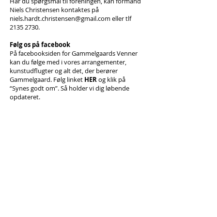
Har du spørgsmål til foreningen, kan formand
Niels Christensen kontaktes på
niels.hardt.christensen@gmail.com
eller tlf
2135 2730
.
Følg os på facebook
På facebooksiden for Gammelgaards Venner
kan du følge med i vores arrangementer,
kunstudflugter og alt det, der berører
Gammelgaard. Følg linket
HER
og klik på
“Synes godt om”. Så holder vi dig løbende
opdateret.
Tilmelding til Betalingsservice
DOKUMENTER
Referat fra generalforsamling 2026 kan
læses
HER
.
Vedtægter kan læses
HER
.