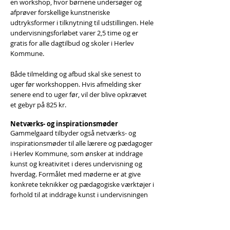
en workshop, hvor børnene undersøger og
afprøver forskellige kunstneriske
udtryksformer i tilknytning til udstillingen. Hele
undervisningsforløbet varer 2,5 time og er
gratis for alle dagtilbud og skoler i Herlev
Kommune.
Både tilmelding og afbud skal ske senest to
uger før workshoppen. Hvis afmelding sker
senere end to uger før, vil der blive opkrævet
et gebyr på 825 kr.
Netværks- og inspirationsmøder
Gammelgaard tilbyder også netværks- og
inspirationsmøder til alle lærere og pædagoger
i Herlev Kommune, som ønsker at inddrage
kunst og kreativitet i deres undervisning og
hverdag. Formålet med møderne er at give
konkrete teknikker og pædagogiske værktøjer i
forhold til at inddrage kunst i undervisningen
og at sparre og inspirere hinanden.
Netværks- og inspirationsmøderne er en del af