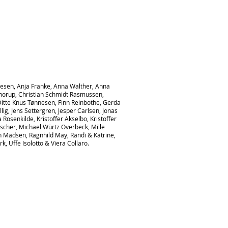
nesen, Anja Franke, Anna Walther, Anna
horup, Christian Schmidt Rasmussen,
Ditte Knus Tønnesen, Finn Reinbothe, Gerda
ig, Jens Settergren, Jesper Carlsen, Jonas
 Rosenkilde, Kristoffer Akselbo, Kristoffer
ischer, Michael Würtz Overbeck, Mille
h Madsen, Ragnhild May, Randi & Katrine,
, Uffe Isolotto & Viera Collaro.