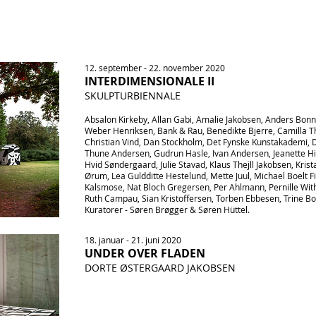
12. september - 22. november 2020
INTERDIMENSIONALE II
SKULPTURBIENNALE
Absalon Kirkeby, Allan Gabi, Amalie Jakobsen, Anders Bon
Weber Henriksen, Bank & Rau, Benedikte Bjerre, Camilla T
Christian Vind, Dan Stockholm, Det Fynske Kunstakademi, 
Thune Andersen, Gudrun Hasle, Ivan Andersen, Jeanette Hill
Hvid Søndergaard, Julie Stavad, Klaus Thejll Jakobsen, Krista
Ørum, Lea Guldditte Hestelund, Mette Juul, Michael Boelt F
Kalsmose, Nat Bloch Gregersen, Per Ahlmann, Pernille Wit
Ruth Campau, Sian Kristoffersen, Torben Ebbesen, Trine Bork
Kuratorer - Søren Brøgger & Søren Hüttel.
18. januar - 21. juni 2020
UNDER OVER FLADEN
DORTE ØSTERGAARD JAKOBSEN