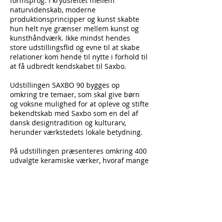
formsprog. I krydsfeltet mellem
naturvidenskab, moderne
produktionsprincipper og kunst skabte
hun helt nye grænser mellem kunst og
kunsthåndværk. Ikke mindst hendes
store udstillingsflid og evne til at skabe
relationer kom hende til nytte i forhold til
at få udbredt kendskabet til Saxbo.
Udstillingen SAXBO 90 bygges op
omkring tre temaer, som skal give børn
og voksne mulighed for at opleve og stifte
bekendtskab med Saxbo som en del af
dansk designtradition og kulturarv,
herunder værkstedets lokale betydning.
På udstillingen præsenteres omkring 400
udvalgte keramiske værker, hvoraf mange
ikke har været vist for publikum før. Du
kan opleve værker af kunstnerne Eva
Stæhr-Nielsen, Edit Sonne Bruun, Jais
Nielsen, Hugo Liisberg, Jens Jacob Bregnø,
Erik Rahr, Leon Galleto, Axel Salto, Olaf
Stæhr-Nielsen, Kirsten Weeke, Lillian