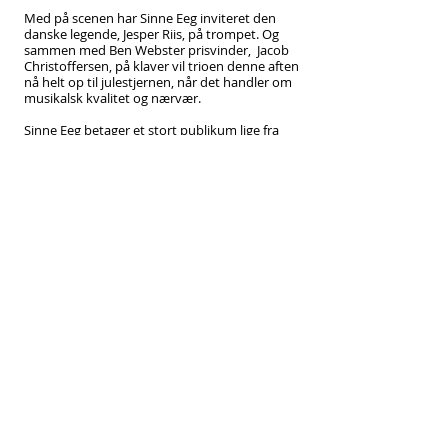
Med på scenen har Sinne Eeg inviteret den
danske legende, Jesper Riis, på trompet. Og
sammen med Ben Webster prisvinder, Jacob
Christoffersen, på klaver vil trioen denne aften
nå helt op til julestjernen, når det handler om
musikalsk kvalitet og nærvær.
Sinne Eeg betager et stort publikum lige fra
Kina til USA med sin virtuose sang,
charmerende optrædener og skandinaviske
udtryk. Og smukt pakket ind af Jesper Riis og
Jacob Christoffersen er den fuldendte
koncertoplevelse og det gode julehumør sikret.
Både før og efter koncerten holder vi åbent i
Café Gammelgaard, så du kan indlede og
afslutte din aften foran pejsen i de hyggelige
stuer i Hovedhuset.
CAFÉ GAMMELGAARD
Før koncerten holder caféen åbent for gløgg,
juleknas og andre varme drikke. Vi serverer ikke
varme anretninger
i caféen denne aften.
Efter koncerten holder caféen også åbent.
Billede af Stephen Freiheit