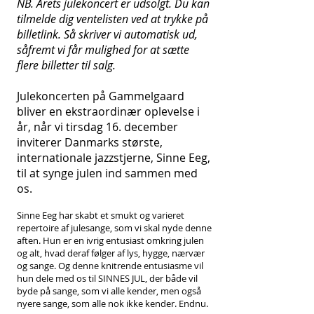
NB. Årets julekoncert er udsolgt. Du kan
tilmelde dig ventelisten ved at trykke på
billetlink. Så skriver vi automatisk ud,
såfremt vi får mulighed for at sætte
flere billetter til salg.
Julekoncerten på Gammelgaard
bliver en ekstraordinær oplevelse i
år, når vi tirsdag 16. december
inviterer Danmarks største,
internationale jazzstjerne, Sinne Eeg,
til at synge julen ind sammen med
os.
Sinne Eeg har skabt et smukt og varieret
repertoire af julesange, som vi skal nyde denne
aften. Hun er en ivrig entusiast omkring julen
og alt, hvad deraf følger af lys, hygge, nærvær
og sange. Og denne knitrende entusiasme vil
hun dele med os til SINNES JUL, der både vil
byde på sange, som vi alle kender, men også
nyere sange, som alle nok ikke kender. Endnu.