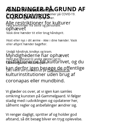
ÆNDRINGER PÅ GRUND AF
PLANLÆG DIT BESØG I FORVEJEN
CORONAVIRUS
Bliv hjemme, hvis du har symptomer på COVID-19.
Det gælder også milde symptomer.
Alle restriktioner for kulturer
Følg anvisninger fra skilte og personale.
ophævet
Vask dine hænder tit eller brug håndsprit.
Host eller nys i dit ærme - ikke i dine hænder. Vask
eller afsprit hænder bagefter.
Undgå håndtryk, kindkys og kram.
Myndighederne har ophævet
Hold god afstand til andre gæster og til
restriktionerne for kulturlivet, og du
Gammelgaards medarbejdere.
kan derfor igen besøge de offentlige
Læs mere om coronavirus på
coronasmitte.dk
.
kulturinstitutioner uden brug af
coronapas eller mundbind.
Vi glæder os over, at vi igen kan samles
omkring kunsten på Gammelgaard. Vi følger
stadig med i udviklingen og opdaterer her,
såfremt regler og anbefalinger ændrer sig.
Vi rengør dagligt, spritter af og holder god
afstand, så dit besøg bliver en tryg oplevelse.